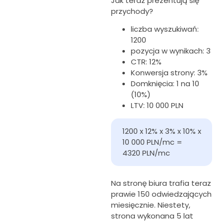
Jak teraz prezentują się
przychody?
liczba wyszukiwań:
1200
pozycja w wynikach: 3
CTR: 12%
Konwersja strony: 3%
Domknięcia: 1 na 10
(10%)
LTV: 10 000 PLN
1200 x 12% x 3% x 10% x 
10 000 PLN/mc = 
4320 PLN/mc
Na stronę biura trafia teraz
prawie 150 odwiedzających
miesięcznie. Niestety,
strona wykonana 5 lat