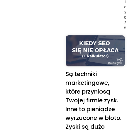
i
a
2
0
2
5
Są techniki
marketingowe,
które przyniosą
Twojej firmie zysk.
Inne to pieniądze
wyrzucone w błoto.
Zyski są dużo