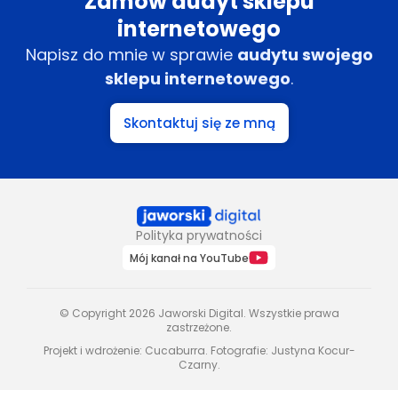
Zamów audyt sklepu
internetowego
Napisz do mnie w sprawie
audytu swojego
sklepu internetowego
.
Skontaktuj się ze mną
Polityka prywatności
Mój kanał na YouTube
© Copyright 2026 Jaworski Digital. Wszystkie prawa
zastrzeżone.
Projekt i wdrożenie:
Cucaburra
. Fotografie:
Justyna Kocur-
Czarny
.