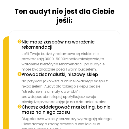
Ten audyt nie jest dla Ciebie
jeśli:
Nie masz zasobów na wdrożenie
rekomendacji
Jeśli Twoje budżety reklamowe są niskie i nie
przekraczają 3000-5000zł netto miesięcznie, to
wdrożenie niektórych rekomendacji po audycie
może być znacznie poza Twoim budżetem.
Prowadzisz malutki, niszowy sklep
Na przykład jako wersja online lokalnego sklepu z
rękodziełem. Audyt dla takiego sklepu będzie
“strzelaniem z armaty do wróbli” i
prawdopodobnie lepiej spożytkujesz swoje
pieniądze przeznaczając je na działania lokalne.
Chcesz oddelegować marketing, bo nie
masz na niego czasu
Długofalowe wzrosty sprzedaży wymagają stałego
i świadomego zaangażowania właścicieli w