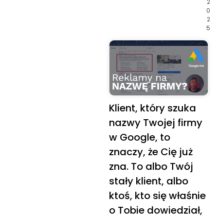
2
0
2
5
Klient, który szuka
nazwy Twojej firmy
w Google, to
znaczy, że Cię już
zna. To albo Twój
stały klient, albo
ktoś, kto się właśnie
o Tobie dowiedział,