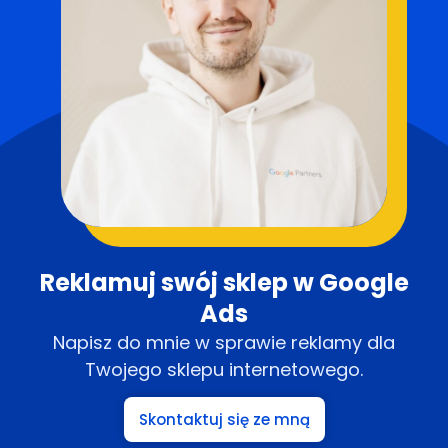
Reklamuj swój sklep w Google
Ads
Napisz do mnie w sprawie reklamy dla
Twojego sklepu internetowego.
Skontaktuj się ze mną